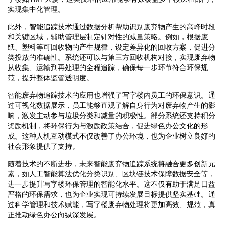
实现集中化管理。
此外，智能追踪技术通过数据分析帮助识别废弃物产生的高峰时段
和关键区域，辅助管理层制定针对性的减量策略。例如，根据废
纸、塑料等可回收物的产生规律，设定差异化的回收方案，促进分
类投放的准确性。系统还可以与第三方回收机构对接，实现废弃物
从收集、运输到再处理的全程追踪，确保每一步环节符合环保规
范，提升整体监管透明度。
智能废弃物追踪技术的应用也增强了写字楼内员工的环保意识。通
过可视化数据展示，员工能够直观了解自身行为对废弃物产生的影
响，激发主动参与垃圾分类和减量的积极性。部分系统还支持积分
奖励机制，将环保行为与激励政策结合，促进绿色办公文化的形
成。这种人机互动模式不仅改善了办公环境，也为企业树立良好的
社会形象提供了支持。
随着技术的不断进步，未来智能废弃物追踪系统将融合更多创新元
素，如人工智能算法优化分类识别、区块链技术保障数据安全等，
进一步提升写字楼环保管理的智能化水平。这不仅有助于满足日益
严格的环保需求，也为企业实现可持续发展目标提供坚实基础。通
过科学管理和技术赋能，写字楼废弃物处理将更加高效、规范，真
正推动绿色办公向纵深发展。