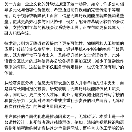
另一方面，企业文化的升级也加速了这一趋势。如今，许多公司倡
导多元化与包容性价值观，希望通过硬件设施的完善传递平等理
念。对于视障或听障员工而言，信息无障碍设施能显著降低沟通壁
垒，使其更高效地参与团队协作。例如，配备屏幕朗读软件的会议
室、支持实时字幕的视频会议系统等工具，正在帮助更多残障人士
融入职场主流。
技术进步则为无障碍建设提供了更多可能性。物联网和人工智能的
应用让传统设施焕发新生。比如，通过手机APP控制的智能门禁系
统，既方便行动不便者出入，又能提升整体安全管理效率。此外，
语音交互技术的成熟使得办公设备操作更加直观，减少了复杂操作
带来的障碍。这些创新不仅服务于特定群体，也优化了所有用户的
体验。
从经济角度分析，信息无障碍设施的投入并非单纯的成本支出，而
是具有长期回报的投资。研究表明，无障碍环境能降低员工流失
率，同时吸引更广泛的人才库。此外，这类设施还能提升写字楼的
租赁竞争力，尤其对跨国企业或注重社会责任的租户而言，无障碍
程度往往是选址的关键考量因素之一。
用户体验的全面优化也是推动因素之一。无障碍设计本质上是一种
普适性设计，其受益者远超残障群体。例如，清晰的视觉标识和语
音指引能帮助临时访客快速定位目标区域，而符合人体工学的设施