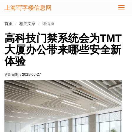
上海写字楼信息网
切
换
导
首页
相关文章
详情页
航
高科技门禁系统会为TMT
大厦办公带来哪些安全新
体验
更新日期：
2025-05-27