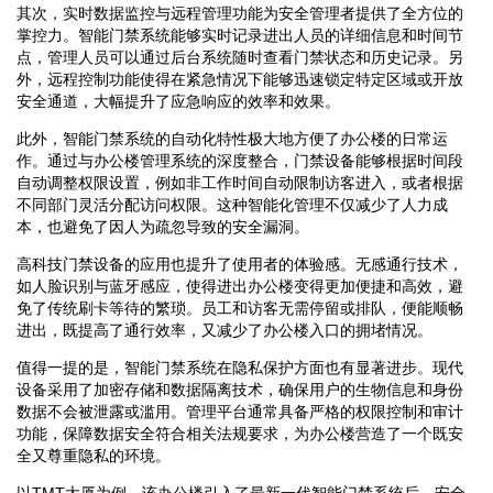
其次，实时数据监控与远程管理功能为安全管理者提供了全方位的
掌控力。智能门禁系统能够实时记录进出人员的详细信息和时间节
点，管理人员可以通过后台系统随时查看门禁状态和历史记录。另
外，远程控制功能使得在紧急情况下能够迅速锁定特定区域或开放
安全通道，大幅提升了应急响应的效率和效果。
此外，智能门禁系统的自动化特性极大地方便了办公楼的日常运
作。通过与办公楼管理系统的深度整合，门禁设备能够根据时间段
自动调整权限设置，例如非工作时间自动限制访客进入，或者根据
不同部门灵活分配访问权限。这种智能化管理不仅减少了人力成
本，也避免了因人为疏忽导致的安全漏洞。
高科技门禁设备的应用也提升了使用者的体验感。无感通行技术，
如人脸识别与蓝牙感应，使得进出办公楼变得更加便捷和高效，避
免了传统刷卡等待的繁琐。员工和访客无需停留或排队，便能顺畅
进出，既提高了通行效率，又减少了办公楼入口的拥堵情况。
值得一提的是，智能门禁系统在隐私保护方面也有显著进步。现代
设备采用了加密存储和数据隔离技术，确保用户的生物信息和身份
数据不会被泄露或滥用。管理平台通常具备严格的权限控制和审计
功能，保障数据安全符合相关法规要求，为办公楼营造了一个既安
全又尊重隐私的环境。
以TMT大厦为例，该办公楼引入了最新一代智能门禁系统后，安全