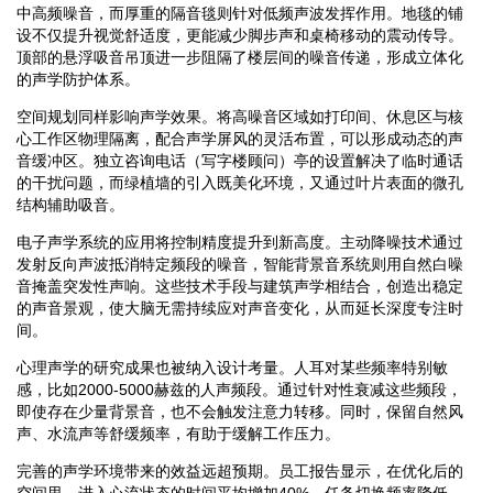
中高频噪音，而厚重的隔音毯则针对低频声波发挥作用。地毯的铺
设不仅提升视觉舒适度，更能减少脚步声和桌椅移动的震动传导。
顶部的悬浮吸音吊顶进一步阻隔了楼层间的噪音传递，形成立体化
的声学防护体系。
空间规划同样影响声学效果。将高噪音区域如打印间、休息区与核
心工作区物理隔离，配合声学屏风的灵活布置，可以形成动态的声
音缓冲区。独立咨询电话（写字楼顾问）亭的设置解决了临时通话
的干扰问题，而绿植墙的引入既美化环境，又通过叶片表面的微孔
结构辅助吸音。
电子声学系统的应用将控制精度提升到新高度。主动降噪技术通过
发射反向声波抵消特定频段的噪音，智能背景音系统则用自然白噪
音掩盖突发性声响。这些技术手段与建筑声学相结合，创造出稳定
的声音景观，使大脑无需持续应对声音变化，从而延长深度专注时
间。
心理声学的研究成果也被纳入设计考量。人耳对某些频率特别敏
感，比如2000-5000赫兹的人声频段。通过针对性衰减这些频段，
即使存在少量背景音，也不会触发注意力转移。同时，保留自然风
声、水流声等舒缓频率，有助于缓解工作压力。
完善的声学环境带来的效益远超预期。员工报告显示，在优化后的
空间里，进入心流状态的时间平均增加40%，任务切换频率降低